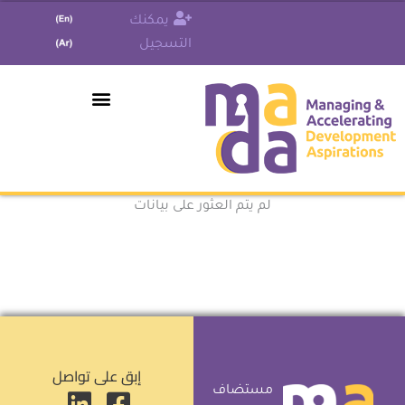
خطي
يمكنك
لى
التسجيل
لمحتوى
من وماذا
لم يتم العثور على بيانات
إبق على تواصل
مستضاف