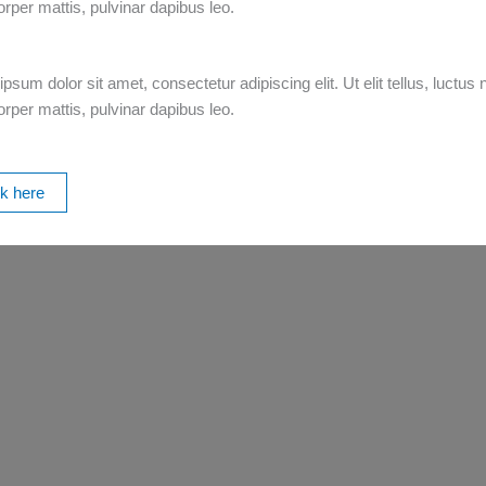
rper mattis, pulvinar dapibus leo.
psum dolor sit amet, consectetur adipiscing elit. Ut elit tellus, luctus 
rper mattis, pulvinar dapibus leo.
ck here