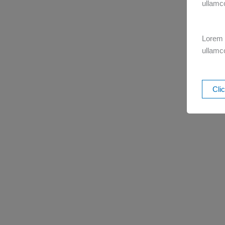
ullamco
Lorem i
ullamco
Cli